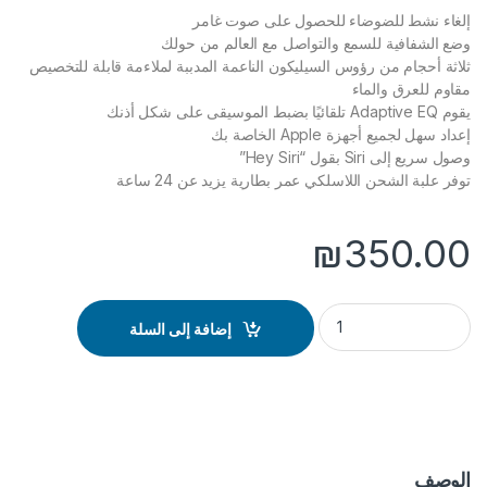
إلغاء نشط للضوضاء للحصول على صوت غامر
وضع الشفافية للسمع والتواصل مع العالم من حولك
ثلاثة أحجام من رؤوس السيليكون الناعمة المدببة لملاءمة قابلة للتخصيص
مقاوم للعرق والماء
يقوم Adaptive EQ تلقائيًا بضبط الموسيقى على شكل أذنك
إعداد سهل لجميع أجهزة Apple الخاصة بك
وصول سريع إلى Siri بقول “Hey Siri”
توفر علبة الشحن اللاسلكي عمر بطارية يزيد عن 24 ساعة
₪
350.00
Airpods Pro quantity
إضافة إلى السلة
الوصف