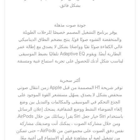
بشكل فائق.
جودة صوت مذهلة
يوفر برنامج التشغيل المصمم خصيصًا للرحلات الطويلة
والمنخفضة التشوه صوتًا قويًا. ينتج مضخم النطاق الديناميكي
عالي الكفاءة صوتًا نقيًا وواضحًا بشكل لا يصدق مع إطالة عمر
البطارية أيضًا. ويقوم Adaptive EQ تلقائيًا بضبط الموسيقى
ليناسب شكل أذنك للحصول على تجربة استماع غنية ومتسقة.
أكثر سحرية
توفر شريحة H1 المصممة من قبل Apple زمن انتقال صوتي
منخفض بشكل لا يصدق. يسهّل مستشعر القوة الموجود على
الجذع التحكم في الموسيقى والمكالمات والتبديل بين وضع
إلغاء الضوضاء النشط ووضع الشفافية. يمنحك إعلان الرسائل
باستخدام Siri خيار جعل Siri يقرأ رسائلك من خلال AirPods.
ومن خلال مشاركة الصوت ، يمكنك أنت وصديقك مشاركة
نفس دفق الصوت على مجموعتين من AirPods – حتى تتمكن
من تشغيل لعبة أو مشاهدة فيلم أو الاستماع إلى أغنية معًا.