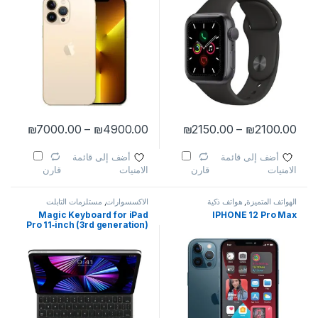
نطاق السعر: من ⁦₪2100.00⁩ خلال ⁦₪2150.00⁩
نطاق السعر: من 
₪
7000.00
–
₪
4900.00
₪
2150.00
–
₪
2100.00
هناك العديد من الأشكال المختلفة لهذا المنتج. يمكن اختيار الخيارات على صف
هناك العديد من الأشكال المختلفة لهذا
أضف إلى قائمة
أضف إلى قائمة
الامنيات
الامنيات
قارن
قارن
الهواتف المتميزة
,
هواتف ذكية
الاكسسوارات
,
مستلزمات التابلت
Magic Keyboard for iPad
IPHONE 12 Pro Max
Pro 11‑inch (3rd generation)