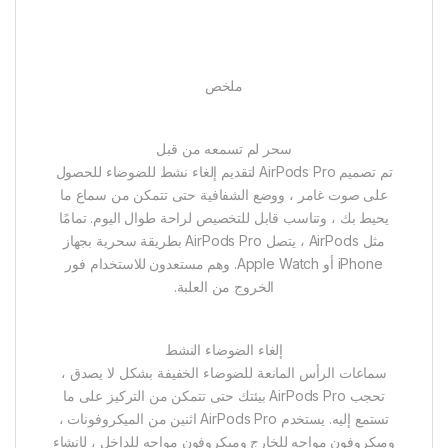
ملخص
سحر لم تسمعه من قبل
تم تصميم AirPods Pro لتقديم إلغاء نشط للضوضاء للحصول
على صوت غامر ، ووضع الشفافية حتى تتمكن من سماع ما
يحيط بك ، وتناسب قابل للتخصيص لراحة طوال اليوم. تمامًا
مثل AirPods ، يتصل AirPods Pro بطريقة سحرية بجهاز
iPhone أو Apple Watch. وهم مستعدون للاستخدام فور
الخروج من العلبة.
إلغاء الضوضاء النشط
سماعات الرأس المانعة للضوضاء الخفيفة بشكل لا يصدق ،
تحجب AirPods Pro بيئتك حتى تتمكن من التركيز على ما
تستمع إليه. يستخدم AirPods Pro اثنين من الميكروفونات ،
وميكروفون مواجه للخارج وميكروفون مواجه للداخل ، لإنشاء