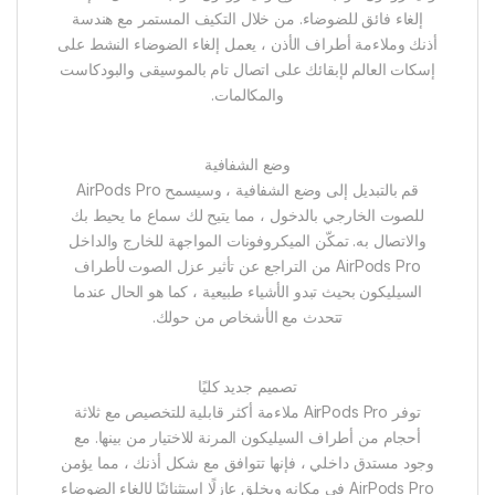
إلغاء فائق للضوضاء. من خلال التكيف المستمر مع هندسة
أذنك وملاءمة أطراف الأذن ، يعمل إلغاء الضوضاء النشط على
إسكات العالم لإبقائك على اتصال تام بالموسيقى والبودكاست
والمكالمات.
وضع الشفافية
قم بالتبديل إلى وضع الشفافية ، وسيسمح AirPods Pro
للصوت الخارجي بالدخول ، مما يتيح لك سماع ما يحيط بك
والاتصال به. تمكّن الميكروفونات المواجهة للخارج والداخل
AirPods Pro من التراجع عن تأثير عزل الصوت لأطراف
السيليكون بحيث تبدو الأشياء طبيعية ، كما هو الحال عندما
تتحدث مع الأشخاص من حولك.
تصميم جديد كليًا
توفر AirPods Pro ملاءمة أكثر قابلية للتخصيص مع ثلاثة
أحجام من أطراف السيليكون المرنة للاختيار من بينها. مع
وجود مستدق داخلي ، فإنها تتوافق مع شكل أذنك ، مما يؤمن
AirPods Pro في مكانه ويخلق عازلًا استثنائيًا لإلغاء الضوضاء