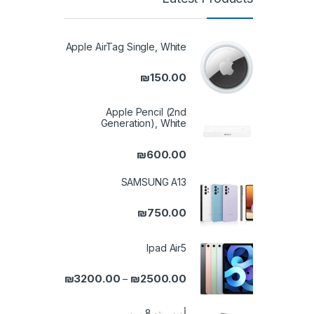
Apple AirTag Single, White
₪
150.00
Apple Pencil (2nd
Generation), White
₪
600.00
SAMSUNG A13
₪
750.00
Ipad Air5
نطاق السعر: من ⁦₪2500.00⁩ خلال ⁦₪3200.00
₪
3200.00
₪
2500.00
–
أوبو رينو 8 برو