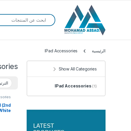
Search for:
الرئيسية
IPad Accessories
ories
Show All Categories
IPad Accessories
(1)
sories
l (2nd
White